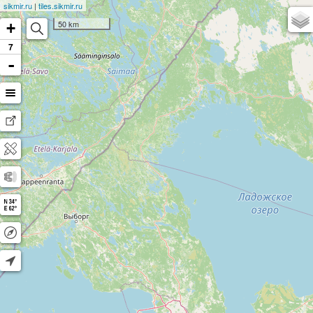
sikmir.ru
|
tiles.sikmir.ru
50 km
+
7
-